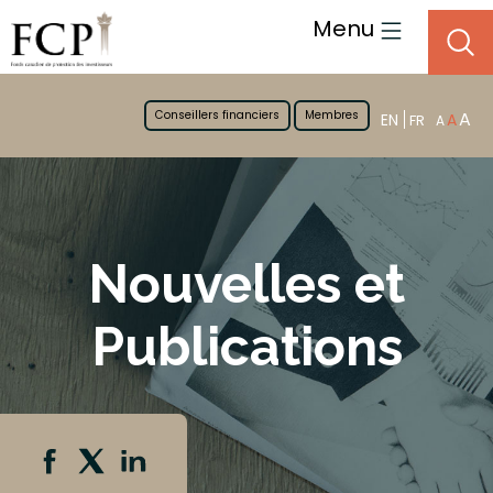
Menu
Conseillers financiers
Membres
A
EN
A
FR
A
Nouvelles et
Publications