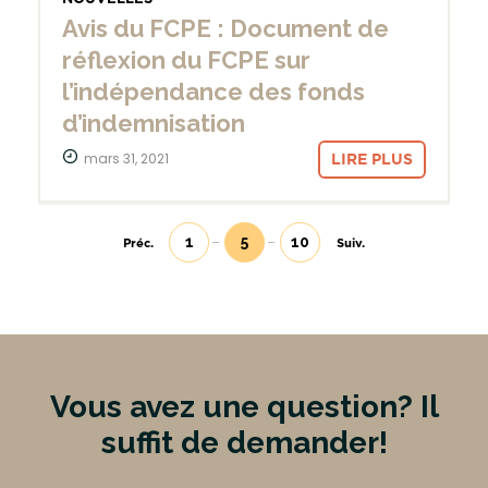
Avis du FCPE : Document de
réflexion du FCPE sur
l’indépendance des fonds
d’indemnisation
mars 31, 2021
LIRE PLUS
1
5
10
Préc.
Suiv.
(current)
Vous avez une question? Il
suffit de demander!