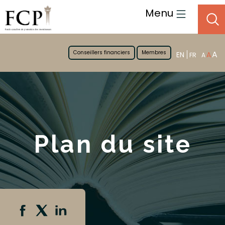
Menu
Conseillers financiers
Membres
A
EN
A
FR
A
Plan du site