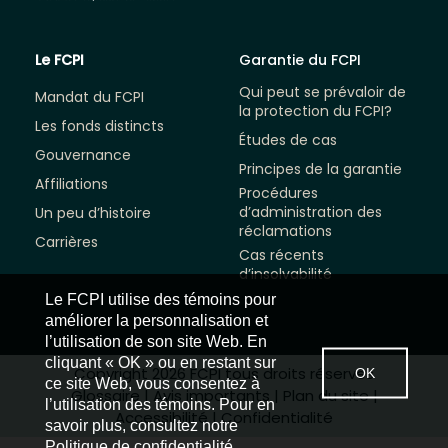
Le FCPI
Garantie du FCPI
Qui peut se prévaloir de
Mandat du FCPI
la protection du FCPI?
Les fonds distincts
Études de cas
Gouvernance
Principes de la garantie
Affiliations
Procédures
d’administration des
Un peu d’histoire
réclamations
Carrières
Cas récents
d’insolvabilité
Le FCPI utilise des témoins pour
améliorer la personnalisation et
l’utilisation de son site Web. En
cliquant « OK » ou en restant sur
Copyright 2026 FCPI tous droits réservés
OK
ce site Web, vous consentez à
Glossaire
|
Avis importants
|
Plan du site
|
l’utilisation des témoins. Pour en
Accessibilité
|
Confidentialité
savoir plus, consultez notre
Politique de confidentialité.